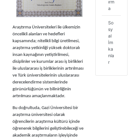
ırm
a
So
Araştırma Üniversiteleri ile ülkemizin
sy
öncelikli alanları ve hedefleri
al
kapsamında; nitelikli bilgi üretilmesi,
İm
araştırma yetkinliği yüksek doktoralı
ka
insan kaynağının yetiştirilmesi,
nla
r
disiplinler ve kurumlar arası iş birlikleri
ile uluslararası iş birliklerinin artırılması
ve Türk üniversitelerinin uluslararası
derecelendirme sistemlerinde
görünürlüğünün ve bilinirliğinin
artırılması amaçlanmaktadır.
Bu doğrultuda, Gazi Üniversitesi bir
araştırma üniversitesi olarak
öğrencilerin araştırma kültürü içinde
öğrenerek bilgilerini geliştirebileceği ve
akademik araştırmaların işleyişinde