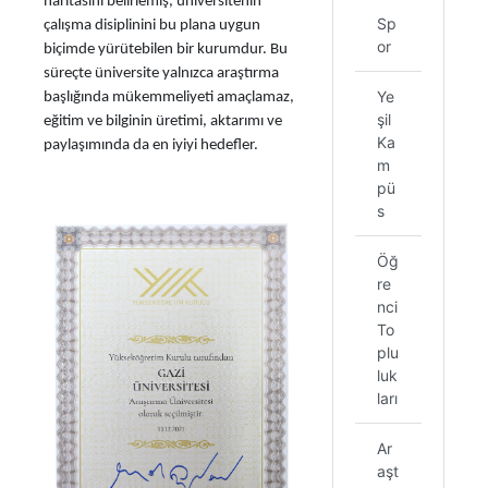
haritasını belirlemiş, üniversitenin
Sp
çalışma disiplinini bu plana uygun
or
biçimde yürütebilen bir kurumdur. Bu
süreçte üniversite yalnızca araştırma
Ye
başlığında mükemmeliyeti amaçlamaz,
şil
eğitim ve bilginin üretimi, aktarımı ve
Ka
paylaşımında da en iyiyi hedefler.
m
pü
s
Öğ
re
nci
To
plu
luk
ları
Ar
aşt